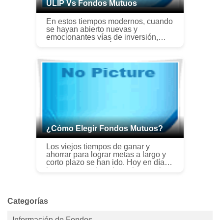
ULIP Vs Fondos Mutuos
En estos tiempos modernos, cuando
se hayan abierto nuevas y
emocionantes vías de inversión,
todo el mundo está buscando
invertir el dinero que tanto le costó
ganar de una forma u otra. Los
inversores ...
¿Cómo Elegir Fondos Mutuos?
Los viejos tiempos de ganar y
ahorrar para lograr metas a largo y
corto plazo se han ido. Hoy en día,
la gente no solo quiere ahorrar el
dinero que tanto le costó ganar, sino
hacerlo crecer como una p...
Categorías
Información de Fondos