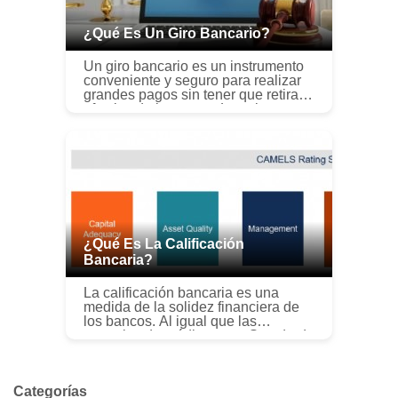
¿Qué Es Un Giro Bancario?
Un giro bancario es un instrumento
conveniente y seguro para realizar
grandes pagos sin tener que retirar
efectivo de la cuenta. Los giros
bancarios están garantizados por
instituciones financieras y ...
¿Qué Es La Calificación
Bancaria?
La calificación bancaria es una
medida de la solidez financiera de
los bancos. Al igual que las
agencias de crédito como Standard
&Poors (S&P) S&P, Standard and
Poors Standard &Poors es una
empresa es...
Categorías