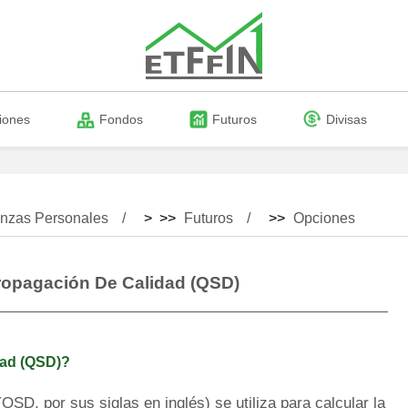
iones
Fondos
Futuros
Divisas
nzas Personales
> >>
Futuros
>>
Opciones
Propagación De Calidad (QSD)
idad (QSD)?
 (QSD, por sus siglas en inglés) se utiliza para calcular la