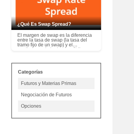
¿Qué Es Swap Spread?
El margen de swap es la diferencia
entre la tasa de swap (la tasa del
tramo fijo de un swap) y el
rendimiento de la deuda pública con
un vencimiento similar. Dado que
los bonos del gobierno (por ejemp...
Categorías
Futuros y Materias Primas
Negociación de Futuros
Opciones