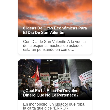
podrán aportar m...
6 Ideas De Citas Económicas Para
El Día De San Valentín
Con Día de San Valentín A la vuelta
de la esquina, muchos de ustedes
estarán pensando en cómo
impresionar a esa persona especial.
Sin embargo, a veces no tenemos el
presupuesto para ese elegante res...
¿Cuál Es La Ética De Devolver
Dinero Que No Le Pertenece?
En monopolio, un jugador que roba
la carta que dice “ERROR