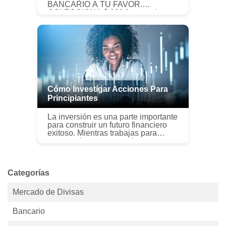
BANCARIO A TU FAVOR.
COLECCIONA $ 200 ”se queda con
el dinero. Pero, ¿qué sucede
cuando ocurre un error de este tipo
en la vida real? Kel...
Cómo Investigar Acciones Para
Principiantes
La inversión es una parte importante
para construir un futuro financiero
exitoso. Mientras trabajas para
generar riqueza, aprender a
investigar acciones puede ayudarlo
a crear una cartera que lo impul...
Categorías
Mercado de Divisas
Bancario