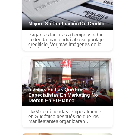
Mejore Su Puntuación De Crédito
Pagar las facturas a tiempo y reducir
la deuda mantendrá alto su puntaje
crediticio. Ver más imágenes de la
deuda . Un número podría
interponerse entre usted y la casa
de sus sueños. Puede parecer i...
5 Veces En Las Que Los
Especialistas En Marketing No
Dieron En El Blanco
H&M cerró tiendas temporalmente
en Sudáfrica después de que los
manifestantes organizaran
manifestaciones tras el lanzamiento
de una campaña publicitaria con un