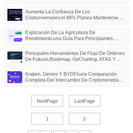
Aumenta La Confianza De Los
Criptoinversores:el 88% Planea Mantenerse En
Medio Del Hito De Bitcoin
Explicación De La Agricultura De
Rendimiento:una Guía Para Principiantes
Sobre Los Ingresos De DeFi
Principales Herramientas De Flujo De Órdenes
De Futuros:Bookmap, GoCharting, ATAS Y
Más - Comparación De 2024
Kraken, Gemini Y BYDFI:una Comparación
Completa Del Intercambio De Criptomonedas
(2024)
NextPage
LastPage
1
2