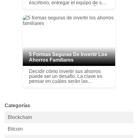
escritorio, entregar el equipo de su
empresa y salir por la puerta. Es
posible que solo después de llegar
a casa recuerde que tiene bastant...
5 Formas Seguras De Invertir Los
Ahorros Familiares
Decidir cómo invertir sus ahorros
puede ser un desafío. La clave es
pensar en cuáles serán las
necesidades de su familia en el
futuro. Para la mayoría de nosotros,
el día que comenzamos a ahorrar es
...
Categorías
Blockchain
Bitcoin