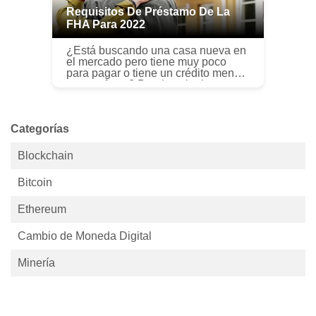
Requisitos De Préstamo De La
FHA Para 2022
¿Está buscando una casa nueva en
el mercado pero tiene muy poco
para pagar o tiene un crédito menos
que perfecto? Puede valer la pena
considerar un préstamo de la FHA,
ya que tienen criterios de calif...
Categorías
Blockchain
Bitcoin
Ethereum
Cambio de Moneda Digital
Minería