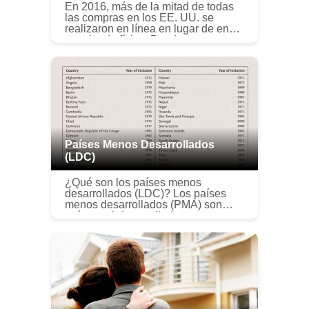
En 2016, más de la mitad de todas
las compras en los EE. UU. se
realizaron en línea en lugar de en
una tienda física. Desde pagos por
selfies hasta bots de Facebook
Messenger, Ahora hay una larga
list...
Países Menos Desarrollados
(LDC)
¿Qué son los países menos
desarrollados (LDC)? Los países
menos desarrollados (PMA) son
países subdesarrollados que
enfrentan importantes desafíos
estructurales para el desarrollo
sostenible. La lis...