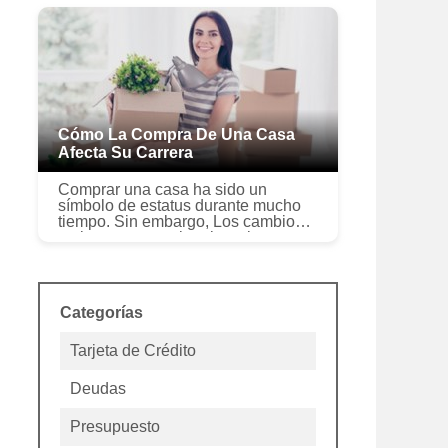
raíces para que supervise la t...
Cómo La Compra De Una Casa
Afecta Su Carrera
Comprar una casa ha sido un
símbolo de estatus durante mucho
tiempo. Sin embargo, Los cambios
en las normas culturales y los
sistemas de valores están
desafiando la noción de que ser
dueño de una casa...
Categorías
Tarjeta de Crédito
Deudas
Presupuesto