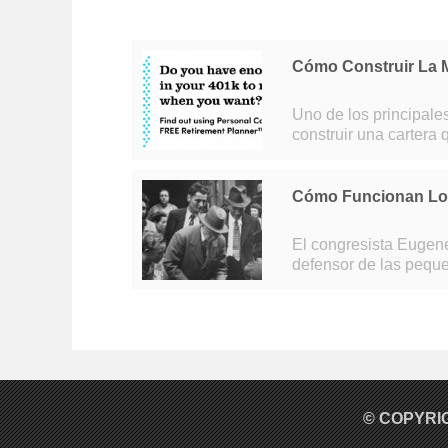
Cómo Construir La M
Uno de los principales
construir una cartera
jubilación. La constru
Cómo Funcionan Los
El congresista Eugen
defensor de las pequ
su nombre ya no aparec
© COPYRI