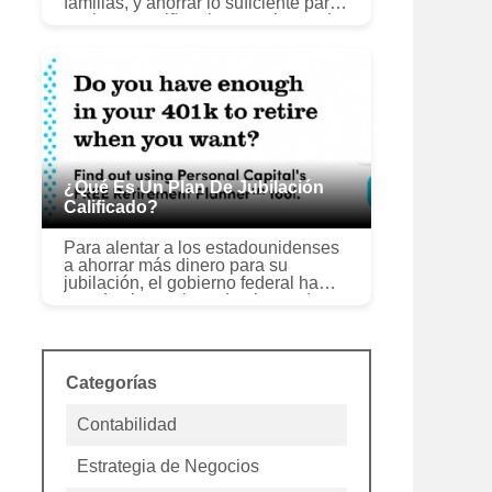
familias, y ahorrar lo suficiente para
enviar a un niño a la escuela puede
parecer abrumador.
Afortunadamente, Los planes 529
pueden ser ...
¿Qué Es Un Plan De Jubilación
Calificado?
Para alentar a los estadounidenses
a ahorrar más dinero para su
jubilación, el gobierno federal ha
creado ciertos tipos de planes de
jubilación que ofrecen beneficios
fiscales. Conocidos como planes d...
Categorías
Contabilidad
Estrategia de Negocios