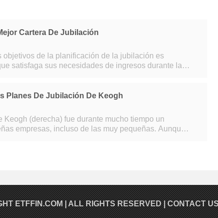
ejor Cartera De Jubilación
 objetivos de la planificación de la jubilación es
 que satisfaga sus necesidades de ingresos durante la
cción de esta cartera requiere
 Planes De Jubilación De Keogh
e Keogh (derecha) fue durante mucho tiempo un
eñas empresas, incluso de las muy pequeñas. Aunque
e en el código fiscal, la gente todavía d
GHT
ETFFIN.COM
| ALL RIGHTS RESERVED |
CONTACT U