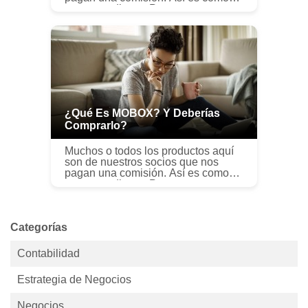
ganamos dinero. Pero nuestra
integridad editorial garantiza que las
opiniones de nuestros expertos no
s...
¿Qué Es MOBOX? Y Deberías
Comprarlo?
Muchos o todos los productos aquí
son de nuestros socios que nos
pagan una comisión. Así es como
ganamos dinero. Pero nuestra
integridad editorial garantiza que las
opiniones de nuestros expertos no
s...
Categorías
Contabilidad
Estrategia de Negocios
Negocios