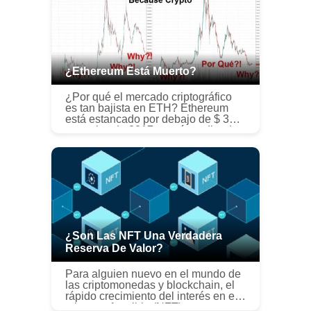
¿Ethereum Está Muerto?
¿Por qué el mercado criptográfico
es tan bajista en ETH? Ethereum
está estancado por debajo de $ 300
a precios de 2017 y está perdiendo
valor frente a Bitcoin y la mayoría de
los alts aquí a princip...
¿Son Las NFT Una Verdadera
Reserva De Valor?
Para alguien nuevo en el mundo de
las criptomonedas y blockchain, el
rápido crecimiento del interés en el
token no fungible (NFT) y su