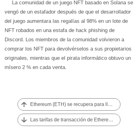
La comunidad de un juego NFT basado en Solana se
vengó de un estafador después de que el desarrollador
del juego aumentara las regalías al 98% en un lote de
NFT robados en una estafa de hack phishing de
Discord. Los miembros de la comunidad volvieron a
comprar los NFT para devolvérselos a sus propietarios
originales, mientras que el pirata informático obtuvo un
mísero 2 % en cada venta.
Ethereum (ETH) se recupera para llegar a $ 1900:¿puede continuar?
Las tarifas de transacción de Ethereum alcanzan un mínimo de 10 meses a medida que los costos de gasolina por transferencia se hunden por debajo de $ 3