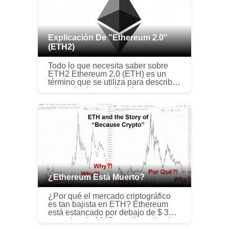
Explicación De "Ethereum 2.0"
(ETH2)
Todo lo que necesita saber sobre
ETH2 Ethereum 2.0 (ETH) es un
término que se utiliza para describir
una serie de actualizaciones
planificadas de Ethereum para
hacerlo más escalable. seguro, y
soste...
¿Ethereum Está Muerto?
¿Por qué el mercado criptográfico
es tan bajista en ETH? Ethereum
está estancado por debajo de $ 300
a precios de 2017 y está perdiendo
valor frente a Bitcoin y la mayoría de