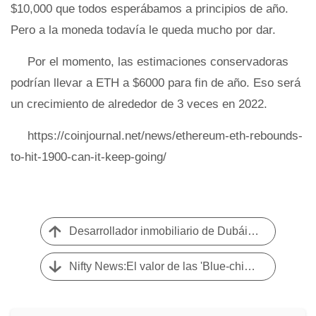
$10,000 que todos esperábamos a principios de año.
Pero a la moneda todavía le queda mucho por dar.
Por el momento, las estimaciones conservadoras
podrían llevar a ETH a $6000 para fin de año. Eso será
un crecimiento de alrededor de 3 veces en 2022.
https://coinjournal.net/news/ethereum-eth-rebounds-
to-hit-1900-can-it-keep-going/
Desarrollador inmobiliario de Dubái completa acuerdos de bienes raíces por valor de $ 50 millones a través de Crypto
Nifty News:El valor de las 'Blue-chips' se reduce a la mitad, el volumen de NFT de Goblintown free-to-mint aumenta