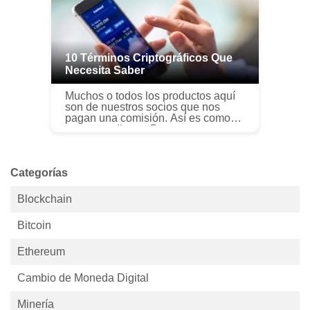
10 Términos Criptográficos Que
Necesita Saber
Muchos o todos los productos aquí
son de nuestros socios que nos
pagan una comisión. Así es como
ganamos dinero. Pero nuestra
integridad editorial garantiza que las
opiniones de nuestros expertos no
s...
Categorías
Blockchain
Bitcoin
Ethereum
Cambio de Moneda Digital
Minería