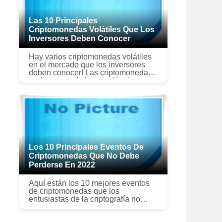
Las 10 Principales
Criptomonedas Volátiles Que Los
Inversores Deben Conocer
Hay varios criptomonedas volátiles
en el mercado que los inversores
deben conocer! Las criptomonedas
están captando la atención de
muchos inversores, pero su
volatilidad mantiene a muchos
alejados...
Los 10 Principales Eventos De
Criptomonedas Que No Debe
Perderse En 2022
Aquí están los 10 mejores eventos
de criptomonedas que los
entusiastas de la criptografía no
deben perderse. Las personas que
deben estar atentas a las noticias