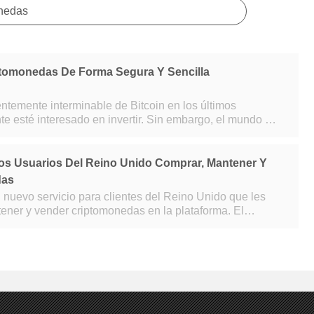
onedas
omonedas De Forma Segura Y Sencilla
temente interminable de Bitcoin en los últimos
e esté interesado en invertir. Sin embargo, el mundo de
ede resultar abrumador. ¿Dónde vas
Los Usuarios Del Reino Unido Comprar, Mantener Y
das
nuevo servicio para clientes del Reino Unido que les
ner y vender criptomonedas en la plataforma. El
onible tanto a través de la apl