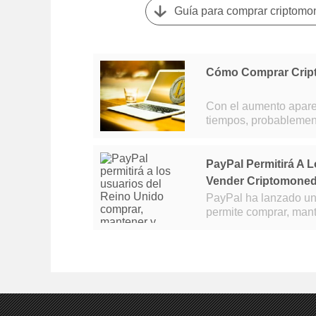
Guía para comprar criptom
Cómo Comprar Cript
Con el aumento aparen
tiempos, probablement
las criptomonedas pu
PayPal Permitirá A 
Vender Criptomone
PayPal ha lanzado un 
permite comprar, mante
servicio, que está disp