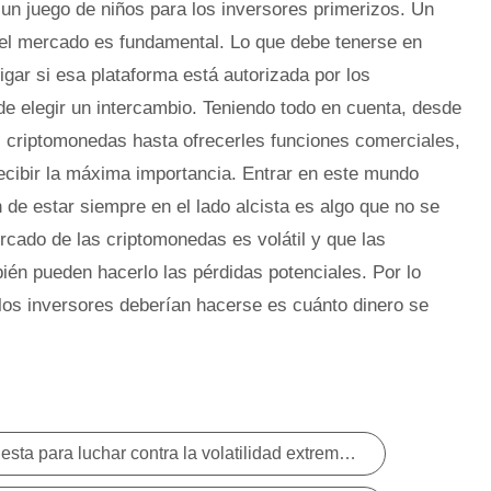
n juego de niños para los inversores primerizos. Un
el mercado es fundamental. Lo que debe tenerse en
gar si esa plataforma está autorizada por los
de elegir un intercambio. Teniendo todo en cuenta, desde
s criptomonedas hasta ofrecerles funciones comerciales,
ecibir la máxima importancia. Entrar en este mundo
 de estar siempre en el lado alcista es algo que no se
cado de las criptomonedas es volátil y que las
én pueden hacerlo las pérdidas potenciales. Por lo
 los inversores deberían hacerse es cuánto dinero se
¿Puede el oro ser una respuesta para luchar contra la volatilidad extrema en el mercado de criptomonedas?