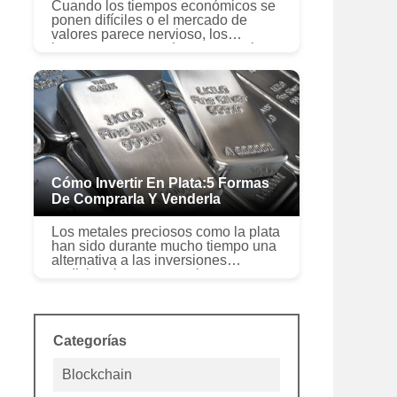
Cuando los tiempos económicos se
ponen difíciles o el mercado de
valores parece nervioso, los
inversores a menudo recurren al oro
como refugio seguro. Con la
inflación en alza y el mercado de
valores ...
Cómo Invertir En Plata:5 Formas
De Comprarla Y Venderla
Los metales preciosos como la plata
han sido durante mucho tiempo una
alternativa a las inversiones
tradicionales como acciones y
bonos. Cuando los tiempos se
ponen difíciles o parece que la
Reserva F...
Categorías
Blockchain