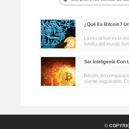
¿Qué Es Bitcoin? U
La era actual es la era
familia del mundo tien
los procedimientos di
Ser Inteligente Con
Bitcoin, en comparación con otro software similar, ofrece una experiencia de
cliente inigualable. C
de usar y de usuario,
© COPYRI