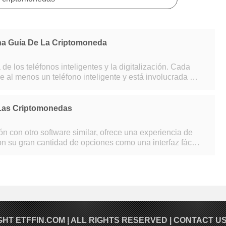
na Guía De La Criptomoneda
 de los teléfonos inteligentes y la digitalización. Cada
e al menos un teléfono inteligente y está involucrada en
gitales involucrados
 Las Criptomonedas
on su gran cantidad de opciones como una interfaz fácil
 Aporta un enfoque nunc
GHT
ETFFIN.COM
| ALL RIGHTS RESERVED |
CONTACT U