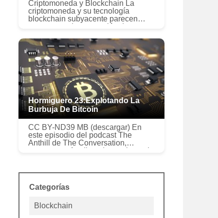
Criptomoneda y Blockchain La
criptomoneda y su tecnología
blockchain subyacente parecen
estar ganando aceptación de
manera lenta pero segura en
muchos sectores que buscan
velocidad. tarifas bajas, y...
Hormiguero 23:Explotando La
Burbuja De Bitcoin
CC BY-ND39 MB (descargar) En
este episodio del podcast The
Anthill de The Conversation,
estamos profundizando en el mundo
de Bitcoin. La criptomoneda ha
recorrido un largo camino desde su
lanzamiento...
Categorías
Blockchain