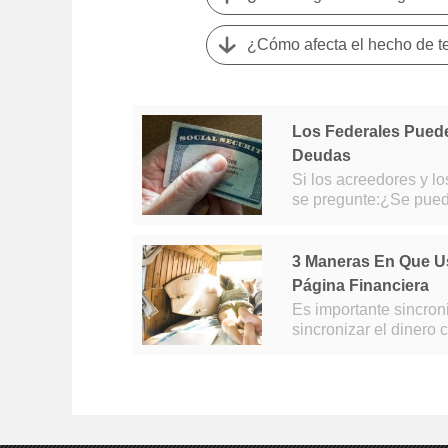
Los Federales Pued
Deudas
Si los acreedores y lo
se pregunte:¿Se pued
3 Maneras En Que U
Página Financiera
Es importante sincronizar 
sincronizar el dinero como pareja.
dinero es uno de los 