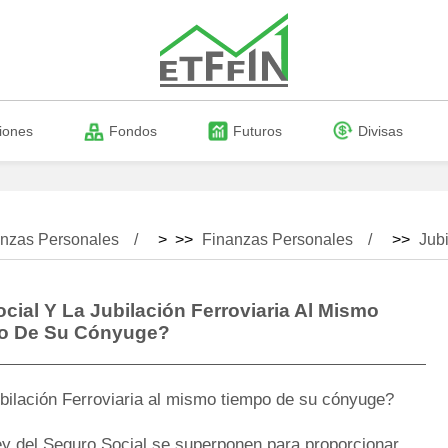
iones
Fondos
Futuros
Divisas
nzas Personales
> >>
Finanzas Personales
>>
Jub
ial Y La Jubilación Ferroviaria Al Mismo
o De Su Cónyuge?
Ley del Seguro Social se superponen para proporcionar