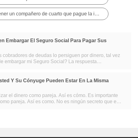
¿Cómo afecta el hecho de tener un compañero de cuarto que pague la incapacidad de los SS por cobrar?
en Embargar El Seguro Social Para Pagar Sus
s cobradores de deudas lo persiguen por dinero, tal vez
e embargar mi Seguro Social? La respuesta
es:depende de a quién le deba. Los bancos y otros acreedor
sted Y Su Cónyuge Pueden Estar En La Misma
el dinero como pareja. Así es cómo. Es importante
 Así es como. No es ningún secreto que el
principales impulsores d