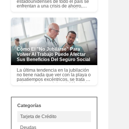
estadounidenses de todo el país se
enfrentan a una crisis de ahorro,
ayuda tener un plan para jubilarse
cómodamente. De media,
aproximadamente la mitad de los
estadouniden...
Cómo El "no Jubilarse" Para
Volver Al Trabajo Puede Afectar
Sus Beneficios Del Seguro Social
La última tendencia en la jubilación
no tiene nada que ver con la playa o
pasatiempos excéntricos, se trata de
volver a la fuerza laboral. Más de la
mitad de los trabajadores que se
acercan a la jub...
Categorías
Tarjeta de Crédito
Deudas