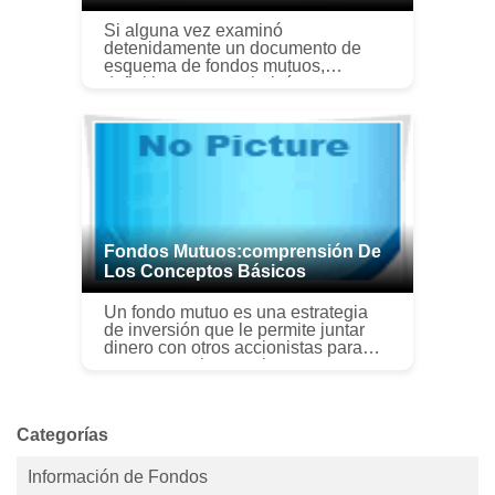
Si alguna vez examinó
detenidamente un documento de
esquema de fondos mutuos,
definitivamente se habría
encontrado con la cara sonriente de
un administrador de fondos; con su
calificación y experienci...
Fondos Mutuos:comprensión De
Los Conceptos Básicos
Un fondo mutuo es una estrategia
de inversión que le permite juntar
dinero con otros accionistas para
comprar acciones o bonos, a
menudo como una herramienta para
generar ahorros para la jubilación.
L...
Categorías
Información de Fondos