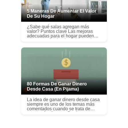
5 Maneras De Aumentar El Valor
De Su Hogar
¿Sabe qué salas agregan más
valor? Puntos clave Las mejoras
adecuadas para el hogar pueden
aumentar el valor de su hogar sin
romper su presupuesto. Gastar más
en proyectos de mejora del hogar no
si...
80 Formas De Ganar Dinero
Desde Casa (en Pijama)
La idea de ganar dinero desde casa
siempre es uno de los temas más
comentados cuando se trata de
ganar más dinero. ¿Realmente se
puede ganar dinero desde casa?
¿Cuál es el problema? ¿Es este otro
M...