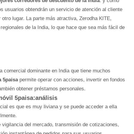
jores corredores de descuento de la India
. y como
os usuarios obtendrán un servicio de atención al cliente
otro lugar. La parte más atractiva, Zerodha KITE,
regionales de la India, lo que hace que sea más fácil de
rma comercial dominante en India que tiene muchos
a 5paisa
permite operar con acciones, invertir en fondos
también obtener préstamos personales.
móvil 5paisa:análisis
cial es que es muy liviana y se puede acceder a ella
ilmente.
e vigilancia del mercado, transmisión de cotizaciones,
ción instantánea de pedidos para sus usuarios.