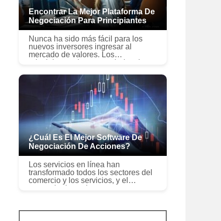
Encontrar La Mejor Plataforma De
Negociación Para Principiantes
Nunca ha sido más fácil para los
nuevos inversores ingresar al
mercado de valores. Los
principiantes tienen toneladas de
sitios web financieros, programas y
aplicaciones móviles a su
disposición. Deci...
¿Cuál Es El Mejor Software De
Negociación De Acciones?
Los servicios en línea han
transformado todos los sectores del
comercio y los servicios, y el
comercio de acciones no es una
excepción. Con una gran cantidad
de corretaje en línea, evaluadores
de acci...