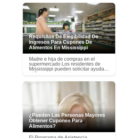
Requisitos De Elegibilidad De
Ingresos Para Cupones De
Alimentos En Mississippi
Madre e hija de compras en el
supermercado Los residentes de
Mississippi pueden solicitar ayuda
al Programa de Asistencia de
Nutrición Suplementaria del estado
para comprar alimentos. SNAP es
un prog...
¿Pueden Las Personas Mayores
Obtener Cupones Para
Alimentos?
El Programa de Asistencia