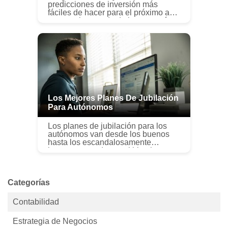
predicciones de inversión más
fáciles de hacer para el próximo año
es que el mercado de bonos será un
desafío para navegar. Y eso podría
significar un momento frust...
Los Mejores Planes De Jubilación
Para Autónomos
Los planes de jubilación para los
autónomos van desde los buenos
hasta los escandalosamente
buenos, y puede permitirle ahorrar
mucho más de lo que podría ahorrar
con un plan de empleador
tradicional. ...
Categorías
Contabilidad
Estrategia de Negocios