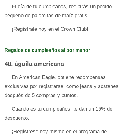
El día de tu cumpleaños, recibirás un pedido
pequeño de palomitas de maíz gratis.
¡Regístrate hoy en el Crown Club!
Regalos de cumpleaños al por menor
48. águila americana
En American Eagle, obtiene recompensas
exclusivas por registrarse, como jeans y sostenes
después de 5 compras y puntos.
Cuando es tu cumpleaños, te dan un 15% de
descuento.
¡Regístrese hoy mismo en el programa de