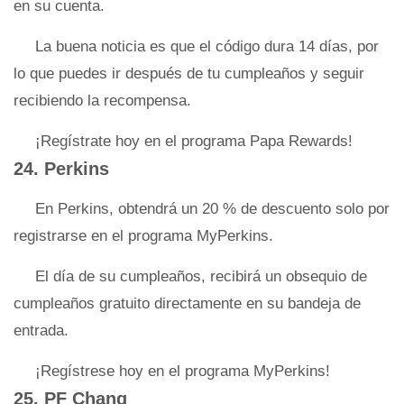
en su cuenta.
La buena noticia es que el código dura 14 días, por
lo que puedes ir después de tu cumpleaños y seguir
recibiendo la recompensa.
¡Regístrate hoy en el programa Papa Rewards!
24. Perkins
En Perkins, obtendrá un 20 % de descuento solo por
registrarse en el programa MyPerkins.
El día de su cumpleaños, recibirá un obsequio de
cumpleaños gratuito directamente en su bandeja de
entrada.
¡Regístrese hoy en el programa MyPerkins!
25. PF Chang