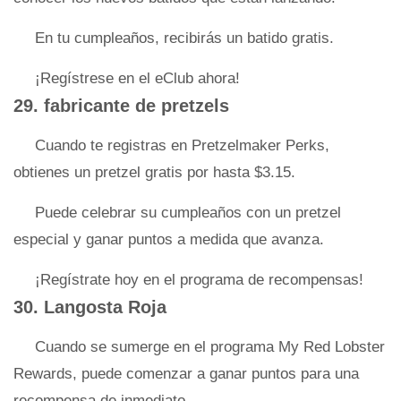
En tu cumpleaños, recibirás un batido gratis.
¡Regístrese en el eClub ahora!
29. fabricante de pretzels
Cuando te registras en Pretzelmaker Perks,
obtienes un pretzel gratis por hasta $3.15.
Puede celebrar su cumpleaños con un pretzel
especial y ganar puntos a medida que avanza.
¡Regístrate hoy en el programa de recompensas!
30. Langosta Roja
Cuando se sumerge en el programa My Red Lobster
Rewards, puede comenzar a ganar puntos para una
recompensa de inmediato.