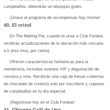
cumpleaños, obtendrás un obsequio gratis.
¡Únase al programa de recompensas hoy mismo!
40. El crisol
En The Melting Pot, cuando te unas a Club Fondue,
recibirás actualizaciones de la ubicación más cercana
a ti (eso rima, por cierto).
Ofrecen características fantásticas para la
membresía, incluidos eventos VIP y degustación de
cerveza y vino. Recibirás una caja de fresas cubiertas
de chocolate de cortesía solo por inscribirte y cupones
de cumpleaños en tu día especial.
¡Regístrese hoy en el Club Fondue!
41. Chicago Grill de Uno