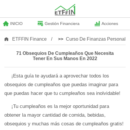
INICIO
Gestión Financiera
Acciones
ETFFIN Finance
>>
Curso De Finanzas Personale
71 Obsequios De Cumpleaños Que Necesita
Tener En Sus Manos En 2022
¡Esta guía te ayudará a aprovechar todos los
obsequios de cumpleaños que puedas imaginar para
que puedas hacer que tu cumpleaños sea inolvidable!
¡Tu cumpleaños es la mejor oportunidad para
obtener la mayor cantidad de comida, bebidas,
obsequios y muchas más cosas de cumpleaños gratis!