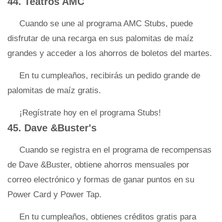
44. Teatros AMC
Cuando se une al programa AMC Stubs, puede
disfrutar de una recarga en sus palomitas de maíz
grandes y acceder a los ahorros de boletos del martes.
En tu cumpleaños, recibirás un pedido grande de
palomitas de maíz gratis.
¡Regístrate hoy en el programa Stubs!
45. Dave &Buster's
Cuando se registra en el programa de recompensas
de Dave &Buster, obtiene ahorros mensuales por
correo electrónico y formas de ganar puntos en su
Power Card y Power Tap.
En tu cumpleaños, obtienes créditos gratis para