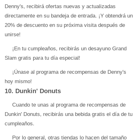
Denny's, recibirá ofertas nuevas y actualizadas
directamente en su bandeja de entrada. ¡Y obtendrá un
20% de descuento en su próxima visita después de
unirse!
¡En tu cumpleaños, recibirás un desayuno Grand
Slam gratis para tu día especial!
¡Únase al programa de recompensas de Denny's
hoy mismo!
10. Dunkin' Donuts
Cuando te unas al programa de recompensas de
Dunkin' Donuts, recibirás una bebida gratis el día de tu
cumpleaños.
Por lo general, otras tiendas lo hacen del tamaño